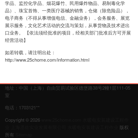
学品、监控化学品、烟花爆竹、民用爆炸物品、易制毒化学
品）、珠宝首饰、一类医疗器械的销售，仓储（除危险品），
电子商务（不得从事增值电信、金融业务），会务服务、展览
展示服务，文化艺术活动的交流与策划，从事货物及技术进出
口业务。 【依法须经批准的项目，经相关部门批准后方可开展
经营活动】
如若转载，请注明出处：
http://www.25chome.com/information.html
地址：中国（上海）自由贸易试验区德堡路38号2幢1层111-05
室
电话：1703121**
Copyright © 2026
www.25chome.com
水暖电安装建设工程作
业
上海丞佐实业发展有限公司
水暖电安装建设工程作业
版权
所有
Sitemap