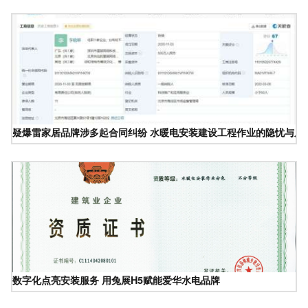
疑爆雷家居品牌涉多起合同纠纷 水暖电安装建设工程作业的隐忧与反
数字化点亮安装服务 用兔展H5赋能爱华水电品牌