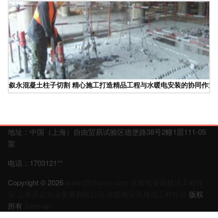
叙永混凝土柱子切割 精心施工打造精品工程与水暖电安装的协同作业
地址：中国（上海）自由贸易试验区德堡路38号2幢1层111-05
室
电话：1703121**
Copyright © 2026
www.25chome.com
水暖电安装建设工程作
业
上海丞佐实业发展有限公司
水暖电安装建设工程作业
版权
所有
Sitemap