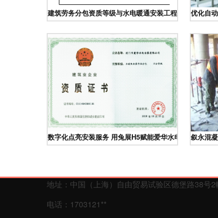
建筑劳务分包资质等级与水电暖通安装工程的承包作业资
优化自动
数字化点亮安装服务 用兔展H5赋能爱华水电品牌
叙永混凝
地址：中国（上海）自由贸易试验区德堡路38号2幢1
电话：1703121**