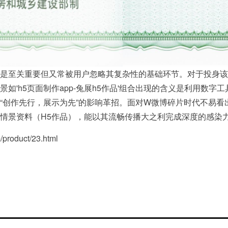
是至关重要但又常被用户忽略其复杂性的基础环节。对于投身该
如'h5页面制作app-兔展h5作品'组合出现的含义是利用数字
“创作先行，展示为先”的影响革招。面对W微博碎片时代不易看
情景资料（H5作品），能以其流畅传播大之利完成深度的感染
duct/23.html