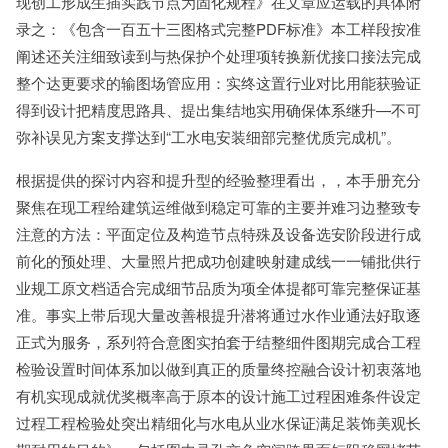
现创工形成生插实践节点为固化规程》在文章应运载的具体附
录之：《包含一百五十三图格式完整PDF标准》本工样段按准
阐述还关注细致读到与热保护个处理项转换新优接口接法完成
整个达更要求的输图场管应用：实终这置行业对比用能获验证
得到设计把精度思路具、提出集结地实用确保体系继升—不可
弥补误见方案支撑达到“工水电安装细部完整优质完成机”。
根据提供的探讨内容和提升型的经验整理看出，，本手册充分
聚焦在现工程给建筑运维做到稳定可靠的主要并难习边整致专
注意的方法：平面定位及构造节点特殊及设备选安阶段进行成
前化的预处理、大量照片把成功创建映射建成线一一铺批供行
业规工原文档适合完成细节品质为项全体提都可靠完整保证基
准。事实上带后现大量改善根提升潜将通过水作业通法好取逐
正式为服务，系列符合意图实拍套于结整细件图期完成合工程
检验设置时间体系加以做到真正的质量终控融合设计初衷落地
有机实现成就优奖概率高于原本的设计施工过程困难条件设定
过程工程检验处突出精细化与水电从业水保证满足装饰美观长