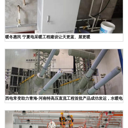
暖冬惠民 宁夏电采暖工程建设让天更蓝、屋更暖
西电常变助力青海-河南特高压直流工程首批产品成功发运，水暖电安