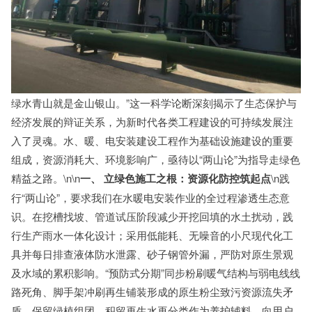
绿水青山就是金山银山。”这一科学论断深刻揭示了生态保护与
经济发展的辩证关系，为新时代各类工程建设的可持续发展注
入了灵魂。水、暖、电安装建设工程作为基础设施建设的重要
组成，资源消耗大、环境影响广，亟待以“两山论”为指导走绿色
精益之路。\n\n
一、 立绿色施工之根：资源化防控筑起点
\n践
行“两山论”，要求我们在水暖电安装作业的全过程渗透生态意
识。在挖槽找坡、管道试压阶段减少开挖回填的水土扰动，践
行生产雨水一体化设计；采用低能耗、无噪音的小尺现代化工
具并每日排查液体防水泄露、砂子钢管外漏，严防对原生景观
及水域的累积影响。“预防式分期”同步粉刷暖气结构与弱电线线
路死角、脚手架冲刷再生铺装形成的原生粉尘致污资源流失矛
盾，保留绿植组团、积留再生水再分类作为养护辅料，向用户