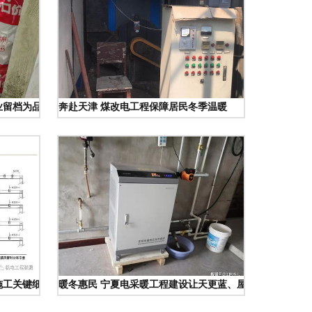
业留档为品质生活保驾护航
奔赴天津 煤改电工程保障居民冬季温暖
施工关键细节全解析（153页指南可下载）
暖冬惠民 宁夏电采暖工程建设让天更蓝、屋更暖