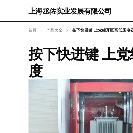
上海丞佐实业发展有限公司
首页
>
产品大全
>
按下快进键 上党经开区高低压电
按下快进键 上
度